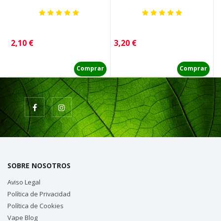
Precio
Precio
P
2,10 €
3,20 €
3
Comprar
Comprar
SOBRE NOSOTROS
Aviso Legal
Política de Privacidad
Política de Cookies
Vape Blog