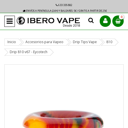
633 335 882
ENVÍOS A PENÍNSULA (24H) Y BALEARES: 5€ / GRATIS A PARTIR DE 25€
0
Inicio
Accesorios para Vapeo
Drip Tips Vape
810
Drip 810 v67 - Eycotech