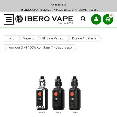
633 335 882
ENVÍOS A PENÍNSULA (24H) Y BALEARES: 5€ / GRATIS A PARTIR DE 25€
0
Inicio
Vapers
KITS de Vapeo
Kits de 1 batería
Armour S Kit 100W con Itank T - Vaporesso