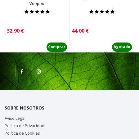
Voopoo
Precio
Precio
P
32,90 €
44,00 €
5
Comprar
Agotado
SOBRE NOSOTROS
Aviso Legal
Política de Privacidad
Política de Cookies