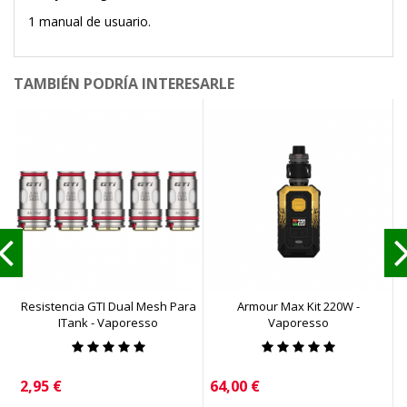
1 manual de usuario.
TAMBIÉN PODRÍA INTERESARLE
Resistencia GTI Dual Mesh Para
Armour Max Kit 220W -
ITank - Vaporesso
Vaporesso
Precio
Precio
P
2,95 €
64,00 €
5