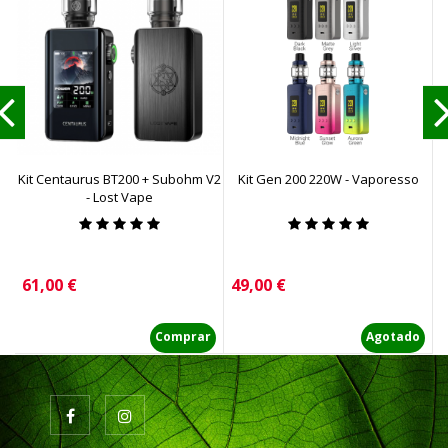
Kit Centaurus BT200 + Subohm V2
Kit Gen 200 220W - Vaporesso
- Lost Vape
Precio
Precio
P
61,00 €
49,00 €
6
Comprar
Agotado