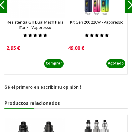
Resistencia GTI Dual Mesh Para
Kit Gen 200 220W - Vaporesso
ITank - Vaporesso
Precio
Precio
P
2,95 €
49,00 €
4
Comprar
Agotado
Sé el primero en escribir tu opinión !
Productos relacionados