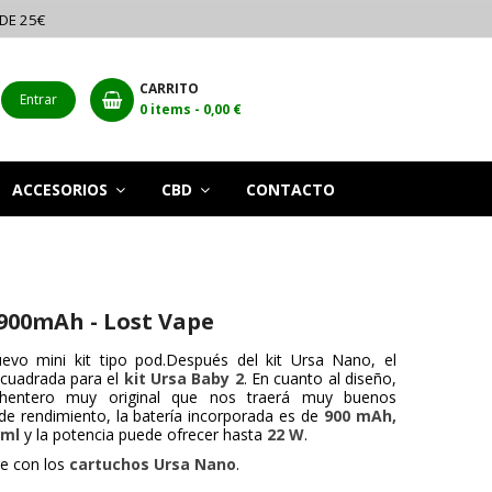
 DE 25€
CARRITO
Entrar
0
items -
0,00 €
ACCESORIOS
CBD
CONTACTO
 900mAh - Lost Vape
vo mini kit tipo pod.Después del kit Ursa Nano, el
 cuadrada para el
kit Ursa Baby 2
. En cuanto al diseño,
hentero muy original que nos traerá muy buenos
de rendimiento, la batería incorporada es de
900 mAh,
5ml
y la potencia puede ofrecer hasta
22 W
.
le con los
cartuchos Ursa Nano
.