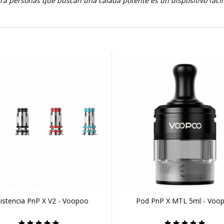
ara personas que buscan una calada potente es un dispositivo fácil
istencia PnP X V2 - Voopoo
Pod PnP X MTL 5ml - Voo