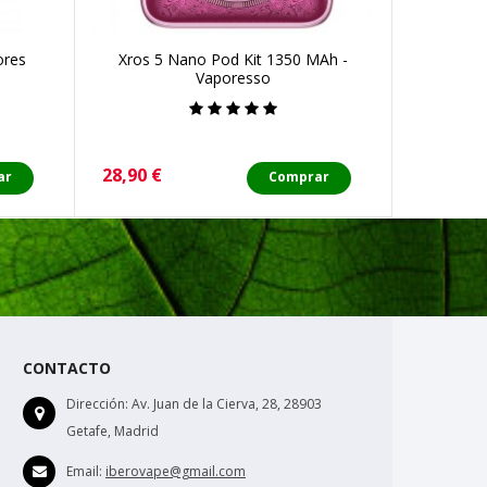
ores
Xros 5 Nano Pod Kit 1350 MAh -
Nexlim
Vaporesso
Precio
Precio
28,90 €
30,90 €
ar
Comprar
CONTACTO
Dirección:
Av. Juan de la Cierva, 28, 28903
Getafe, Madrid
Email:
iberovape@gmail.com