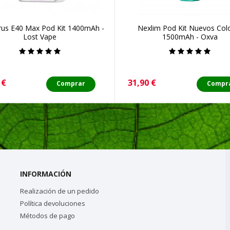
rus E40 Max Pod Kit 1400mAh -
Nexlim Pod Kit Nuevos Col
Lost Vape
1500mAh - Oxva
o
Precio
 €
31,90 €
Comprar
Compr
INFORMACIÓN
Realización de un pedido
Política devoluciones
Métodos de pago