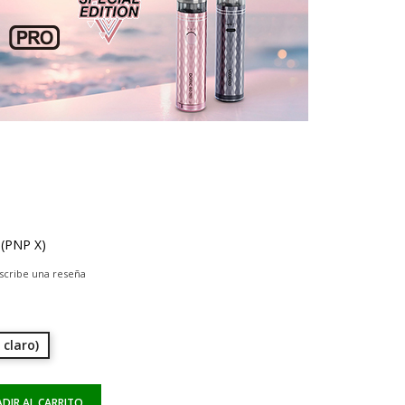
r (PNP X)
scribe una reseña
 claro)
DIR AL CARRITO