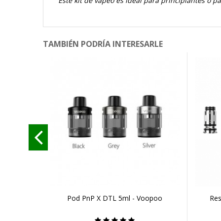
Este kit de vapeo es ideal para principiantes o p
TAMBIÉN PODRÍA INTERESARLE
Pod PnP X DTL 5ml - Voopoo
Res