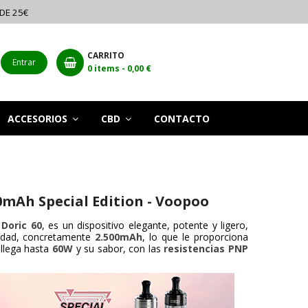
 DE 25€
CARRITO
Entrar
0
items -
0,00 €
ACCESORIOS
CBD
CONTACTO
00mAh Special Edition - Voopoo
t Doric 60
, es un dispositivo elegante, potente y ligero,
cidad, concretamente
2.500mAh
, lo que le proporciona
 llega hasta
60W
y su sabor, con las
resistencias PNP