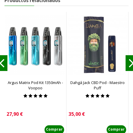
Productos relacionados
Argus Matrix Pod Kit 1350mAh -
Dahgá Jack CBD Pod - Maestro
Voopoo
Puff
Precio
Precio
P
27,90 €
35,00 €
2
Comprar
Comprar