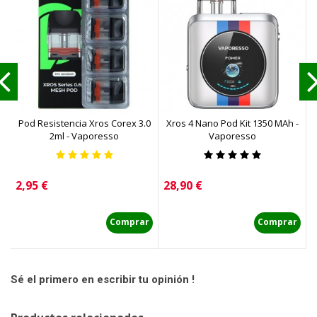
Pod Resistencia Xros Corex 3.0
Xros 4 Nano Pod Kit 1350 MAh -
2ml - Vaporesso
Vaporesso
Precio
Precio
P
2,95 €
28,90 €
1
Comprar
Comprar
Sé el primero en escribir tu opinión !