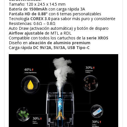
Tamaño: 120 x 24.5 x 14.5 mm
Batería de
1500mAh
con carga rápida 3A
Pantalla
HD de 0.88"
con 6 temas personalizables
Tecnología
COREX 3.0
para sabor más puro y consistente
Resistencias: 0.6Ω – 0.8Ω
Auto Draw (activación automática) y botón de disparo
Airflow ajustable
de MTL a RDL
Compatible con todos los cartuchos de la
serie XROS
Diseño en
aleación de aluminio premium
Carga rápida
DC 9V/2A, 5V/3A, USB Tipo-C