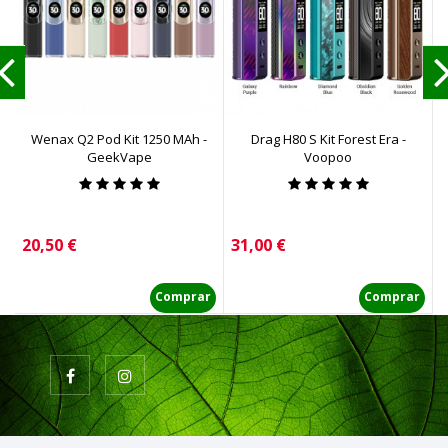
Wenax Q2 Pod Kit 1250 MAh -
Drag H80 S Kit Forest Era -
GeekVape
Voopoo
Precio
Precio
P
20,50 €
31,00 €
7
Comprar
Comprar