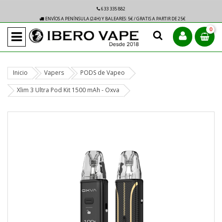
633 335 882
ENVÍOS A PENÍNSULA (24H) Y BALEARES: 5€ / GRATIS A PARTIR DE 25€
0
Inicio
Vapers
PODS de Vapeo
Xlim 3 Ultra Pod Kit 1500 mAh - Oxva