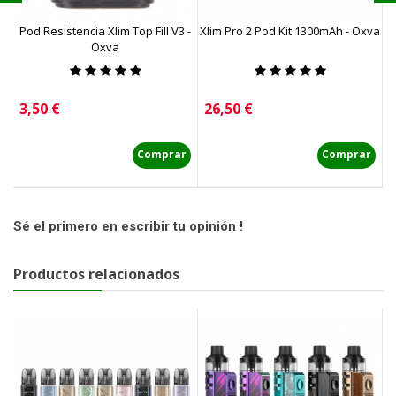
Pod Resistencia Xlim Top Fill V3 -
Xlim Pro 2 Pod Kit 1300mAh - Oxva
X
Oxva
Precio
Precio
P
3,50 €
26,50 €
1
Comprar
Comprar
Sé el primero en escribir tu opinión !
Productos relacionados