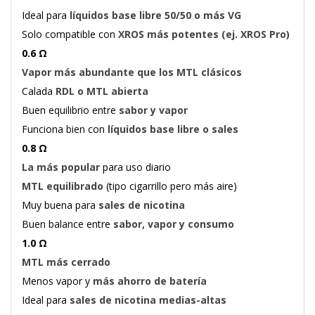
Ideal para
líquidos base libre 50/50 o más VG
Solo compatible con
XROS más potentes (ej. XROS Pro)
0.6 Ω
Vapor más abundante que los MTL clásicos
Calada
RDL o MTL abierta
Buen equilibrio entre
sabor y vapor
Funciona bien con
líquidos base libre o sales
0.8 Ω
La más popular
para uso diario
MTL equilibrado
(tipo cigarrillo pero más aire)
Muy buena para
sales de nicotina
Buen balance entre
sabor, vapor y consumo
1.0 Ω
MTL más cerrado
Menos vapor y
más ahorro de batería
Ideal para
sales de nicotina medias-altas