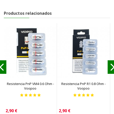
Productos relacionados
Resistencia PnP VM4 0.6 Ohm -
Resistencia PnP R1 0.8 Ohm -
G
Voopoo
Voopoo
Precio
Precio
P
2,90 €
2,90 €
4