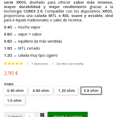
serie XROS
, diseñado para ofrecer
sabor más intenso,
mayor durabilidad y mejor rendimiento
gracias a la
tecnología
COREX 3.0
. Compatible con los dispositivos
XROS
,
proporciona una
calada MTL o RDL suave y estable
, ideal
para e-liquids tradicionales o sales de nicotina.
0.4Ω
→ mucho vapor
0.6Ω
→ vapor + sabor
0.8Ω
→ equilibrio (la más vendida)
1.0Ω
→ MTL cerrado
1.2Ω
→ calada muy tipo cigarro
1 Opiniones
Escribe una reseña
2,95 €
OHMS
0.40 ohm
0.60 ohm
1.20 ohm
0.8 ohm
1.0 ohm
Cantidad