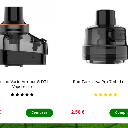
tucho Vacío Armour G DTL -
Pod Tank Ursa Pro 7ml - Los
Vaporesso
o
Precio
€
2,50 €
Comprar
Compr