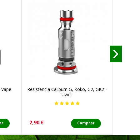
t Vape
Resistencia Caliburn G, Koko, G2, GK2 -
Cartuch
Uwell
Precio
Precio
2,90 €
3,00 €
ar
Comprar