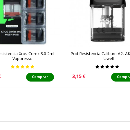
sistencia Xros Corex 3.0 2ml -
Pod Resistencia Caliburn A2, A
Vaporesso
- Uwell
o
Precio
€
3,15 €
Comprar
Compr