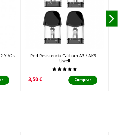
K2 Y A2s
Pod Resistencia Caliburn A3 / AK3 -
Uwell
Precio
3,50 €
ar
Comprar