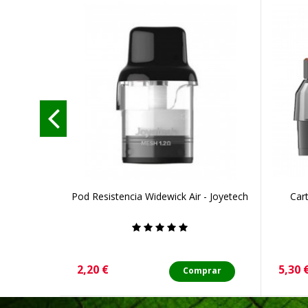
Pod Resistencia Widewick Air - Joyetech
Car
Precio
Preci
2,20 €
5,30 
Comprar