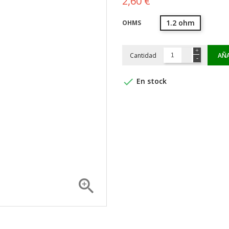
2,60 €
1.2 ohm
OHMS
Cantidad
AÑA

En stock
