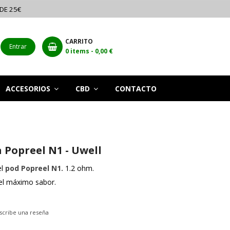
 DE 25€
CARRITO
Entrar
0
items -
0,00 €
ACCESORIOS
CBD
CONTACTO
 Popreel N1 - Uwell
l
pod Popreel N1.
1.2 ohm.
el máximo sabor.
scribe una reseña