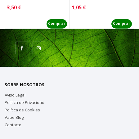
Precio
Precio
P
3,50 €
1,05 €
2
Comprar
Comprar
SOBRE NOSOTROS
Aviso Legal
Política de Privacidad
Política de Cookies
Vape Blog
Contacto