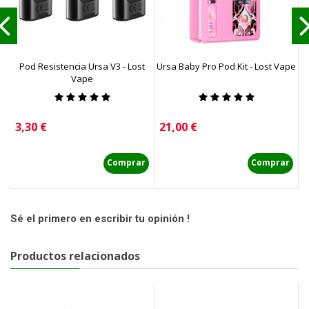
Pod Resistencia Ursa V3 - Lost
Ursa Baby Pro Pod Kit - Lost Vape
Ur
Vape
Precio
Precio
P
3,30 €
21,00 €
1
Comprar
Comprar
Sé el primero en escribir tu opinión !
Productos relacionados