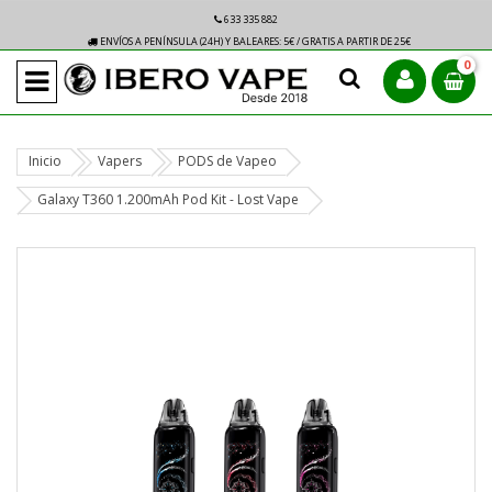
633 335 882
ENVÍOS A PENÍNSULA (24H) Y BALEARES: 5€ / GRATIS A PARTIR DE 25€
0
Inicio
Vapers
PODS de Vapeo
Galaxy T360 1.200mAh Pod Kit - Lost Vape