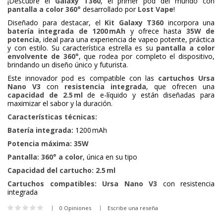
¡Descubre el
Galaxy T360
, el primer pod del mundo con
pantalla a color 360°
desarrollado por
Lost Vape
!
Diseñado para destacar, el
Kit Galaxy T360
incorpora una
batería integrada de 1200 mAh
y ofrece hasta
35W de
potencia
, ideal para una experiencia de vapeo potente, práctica
y con estilo. Su característica estrella es su
pantalla a color
envolvente de 360°
, que rodea por completo el dispositivo,
brindando un diseño único y futurista.
Este innovador pod es compatible con las
cartuchos Ursa
Nano V3
con
resistencia integrada
, que ofrecen una
capacidad de 2.5 ml
de e-líquido y están diseñadas para
maximizar el sabor y la duración.
Características técnicas:
Batería integrada:
1200 mAh
Potencia máxima:
35W
Pantalla:
360° a color
, única en su tipo
Capacidad del cartucho:
2.5 ml
Cartuchos compatibles:
Ursa Nano V3
con resistencia
integrada
0 Opiniones
Escribe una reseña