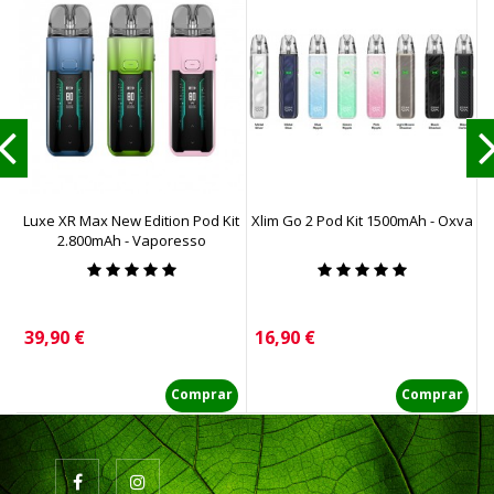
Luxe XR Max New Edition Pod Kit
Xlim Go 2 Pod Kit 1500mAh - Oxva
2.800mAh - Vaporesso
Precio
Precio
P
39,90 €
16,90 €
2
Comprar
Comprar