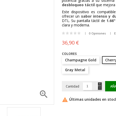
potencia gracias a su sistema
desbloqueo táctil
que mejora l
Este dispositivo es compatib
ofrecer un
sabor intenso y d
DTL. Su pantalla táctil de
1.66"
clara y moderna.
0 Opiniones
E
36,90 €
COLORES
Champagne Gold
Cherr
Gray Metal
Cantidad
AÑA


Últimas unidades en stoc