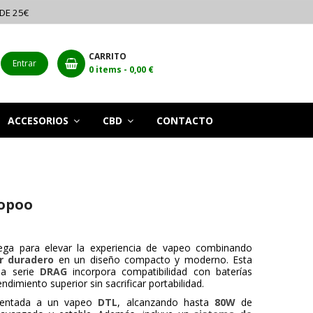
 DE 25€
CARRITO
Entrar
0
items -
0,00 €
ACCESORIOS
CBD
CONTACTO
oopoo
ega para elevar la experiencia de vapeo combinando
r duradero
en un diseño compacto y moderno. Esta
da serie
DRAG
incorpora compatibilidad con baterías
ndimiento superior sin sacrificar portabilidad.
ientada a un vapeo
DTL
, alcanzando hasta
80W
de