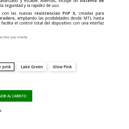
 avanzado y estable. Además, incluye un
sistema de
a seguridad y la rapidez de uso.
le con las nuevas
resistencias PnP X
, creadas para
uradero
, ampliando las posibilidades desde MTL hasta
facilita el control total del dispositivo con una interfaz
scribe una reseña
y pink
Lake Green
Glow Pink
DIR AL CARRITO
k