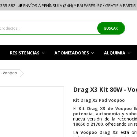
335 882
ENVÍOS A PENÍNSULA (24H) Y BALEARES: 5€ / GRATIS A PARTIR
BUSCAR
RESISTENCIAS
ATOMIZADORES
ALQUIMIA
W - Voopoo
Drag X3 Kit 80W - V
Kit Drag X3 Pod Voopoo
El
Kit Drag X3 de Voopoo
ll
potencia
,
autonomía
y
sabo
nueva versión de la reconoci
18650
o
21700
, ofreciendo un re
La
Voopoo Drag X3
está or