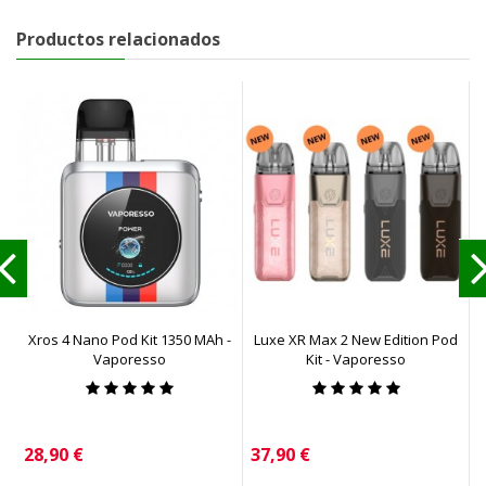
Productos relacionados
Xros 4 Nano Pod Kit 1350 MAh -
Luxe XR Max 2 New Edition Pod
Vaporesso
Kit - Vaporesso
Precio
Precio
P
28,90 €
37,90 €
3