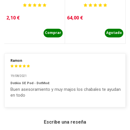
Precio
Precio
P
2,10 €
64,00 €
7
Comprar
Agotado
Ramon
19/08/2021
DotAio SE Pod - DotMod:
Buen asesoramiento y muy majos los chabales te ayudan
en todo
Escribe una reseña