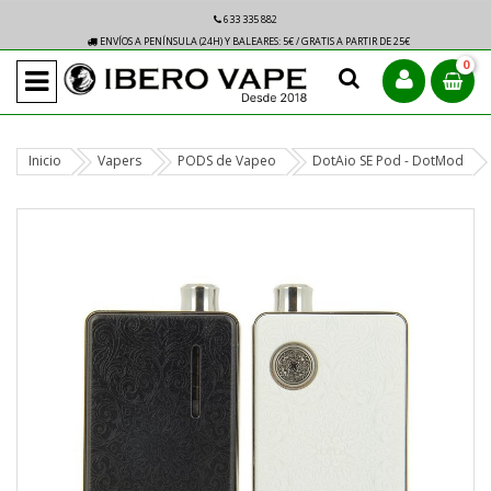
633 335 882
ENVÍOS A PENÍNSULA (24H) Y BALEARES: 5€ / GRATIS A PARTIR DE 25€
0
Inicio
Vapers
PODS de Vapeo
DotAio SE Pod - DotMod