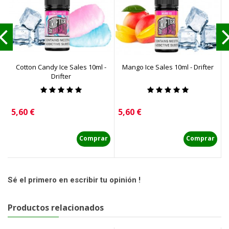
Cotton Candy Ice Sales 10ml -
Mango Ice Sales 10ml - Drifter
S
Drifter
Precio
Precio
P
5,60 €
5,60 €
5
Comprar
Comprar
Sé el primero en escribir tu opinión !
Productos relacionados