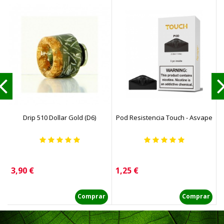
Drip 510 Dollar Gold (D6)
Pod Resistencia Touch - Asvape
D
Precio
Precio
P
3,90 €
1,25 €
3
Comprar
Comprar