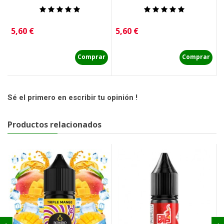
Precio
Precio
P
5,60 €
5,60 €
5
Comprar
Comprar
Sé el primero en escribir tu opinión !
Productos relacionados