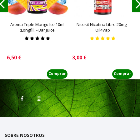
Aroma Triple Mango Ice 10ml
Nicokit Nicotina Libre 20mg -
(Longfill) - Bar Juice
Oil4Vap
Precio
Precio
P
6,50 €
3,00 €
2
Comprar
Comprar
SOBRE NOSOTROS