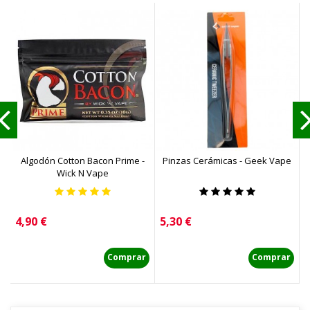
Algodón Cotton Bacon Prime -
Pinzas Cerámicas - Geek Vape
Wick N Vape
Precio
Precio
P
4,90 €
5,30 €
4
Comprar
Comprar