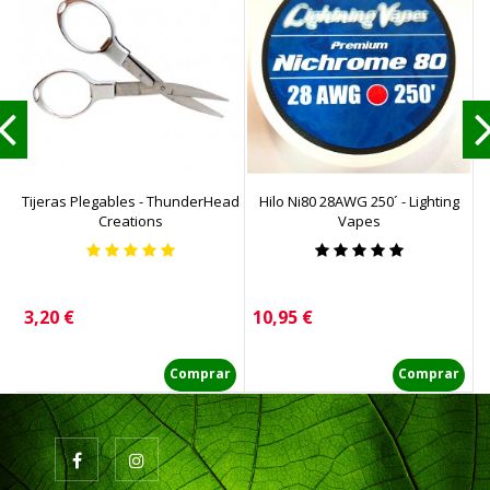
Tijeras Plegables - ThunderHead
Hilo Ni80 28AWG 250´ - Lighting
Creations
Vapes
Precio
Precio
P
3,20 €
10,95 €
1
Comprar
Comprar