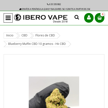
633 335 882
ENVÍOS A PENÍNSULA (24H) Y BALEARES: 5€ / GRATIS A PARTIR DE 25€
0
Inicio
CBD
Flores de CBD
Blueberry Muffin CBD 10 gramos - Hii CBD