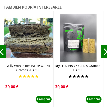
TAMBIÉN PODRÍA INTERESARLE
Willy Wonka Resina 35%CBD 5
Dry Hii Mints 77%CBD 5 Gramos -
Gramos - Hii CBD
Hii CBD
Precio
Precio
P
30,00 €
30,00 €
2
Comprar
Comprar