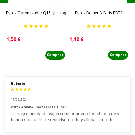
Pyrex Claromizador Q16 - Justfog
Pyrex Dejavu Y Faris RDTA
Precio
Precio
P
1,50 €
1,10 €
1
Comprar
Comprar
Roberto
17/08/2021
Pyrex Aramax Power Glass Tube:
La mejor tienda de vapeo que conozco los chicos de la
tienda son un 10 te resuelven todo y alludar en todo