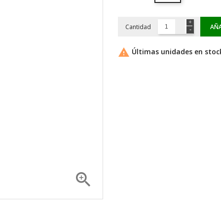
Cantidad
AÑA

Últimas unidades en stoc
