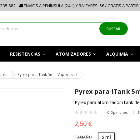
335 882
ENVÍOS A PENÍNSULA (24H) Y BALEARES: 5€ / GRATIS A PARTIR
BUSCAR
RESISTENCIAS
ATOMIZADORES
ALQUIMIA
ores
Pyrex para iTank 5ml - Vaporesso
Pyrex para iTank 5m
Pyrex para atomizador iTank d
0 Opiniones
E
2,50 €
5 ml
TAMAÑO