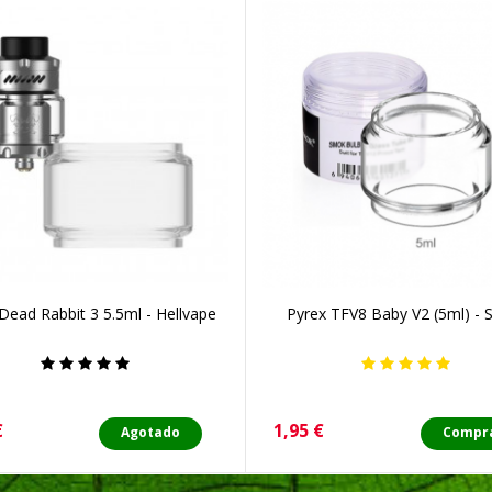
Dead Rabbit 3 5.5ml - Hellvape
Pyrex TFV8 Baby V2 (5ml) -
o
Precio
€
1,95 €
Agotado
Compr