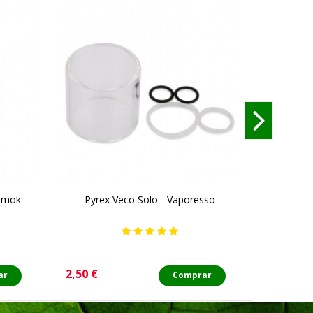
 Smok
Pyrex Veco Solo - Vaporesso
Pyr
Precio
Precio
2,50 €
3,00 €
ar
Comprar