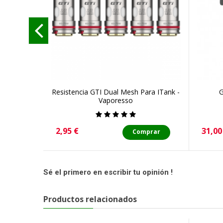
Resistencia GTI Dual Mesh Para ITank -
G
Vaporesso
Precio
Preci
2,95 €
31,00
Comprar
Sé el primero en escribir tu opinión !
Productos relacionados