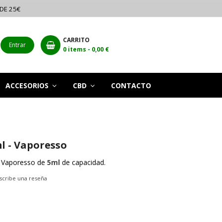
 DE 25€
CARRITO
Entrar
0
items -
0,00 €
ACCESORIOS
CBD
CONTACTO
l - Vaporesso
e Vaporesso de
5ml
de capacidad.
scribe una reseña