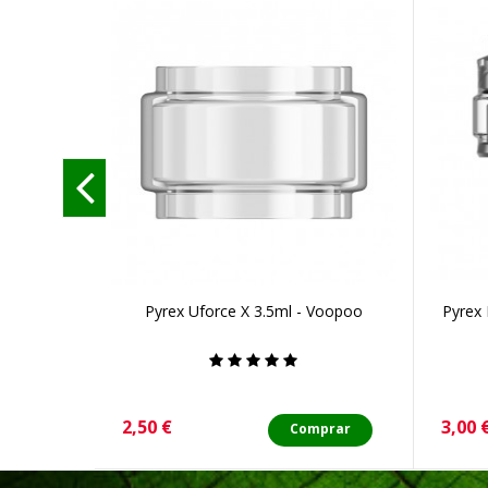
Pyrex Uforce X 3.5ml - Voopoo
Pyrex 
Precio
Preci
2,50 €
3,00 
Comprar