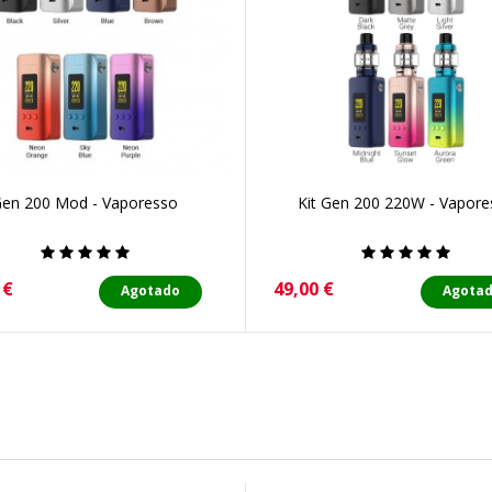
en 200 Mod - Vaporesso
Kit Gen 200 220W - Vapore
o
Precio
 €
49,00 €
Agotado
Agota