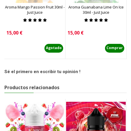
Aroma Mango Passion Fruit 30ml -
Aroma Guanabana Lime On Ice
A
Just Juice
30ml - Just Juice
Precio
Precio
P
15,00 €
15,00 €
1
Agotado
Comprar
Sé el primero en escribir tu opinión !
Productos relacionados