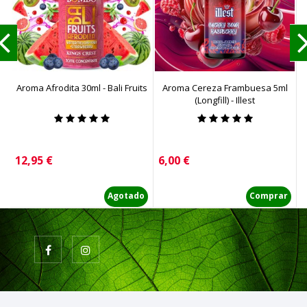
Aroma Afrodita 30ml - Bali Fruits
Aroma Cereza Frambuesa 5ml
A
(Longfill) - Illest
Precio
Precio
P
12,95 €
6,00 €
6
Agotado
Comprar