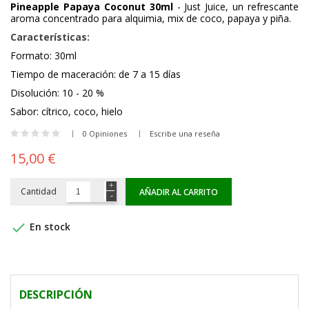
Pineapple Papaya Coconut 30ml
- Just Juice, un refrescante
aroma concentrado para alquimia, mix de coco, papaya y piña.
Características:
Formato: 30ml
Tiempo de maceración: de 7 a 15 días
Disolución: 10 - 20 %
Sabor: cítrico, coco, hielo
0 Opiniones
Escribe una reseña
15,00 €
Cantidad
AÑADIR AL CARRITO

En stock
DESCRIPCIÓN