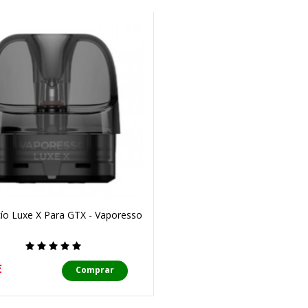
ío Luxe X Para GTX - Vaporesso
o
€
Comprar