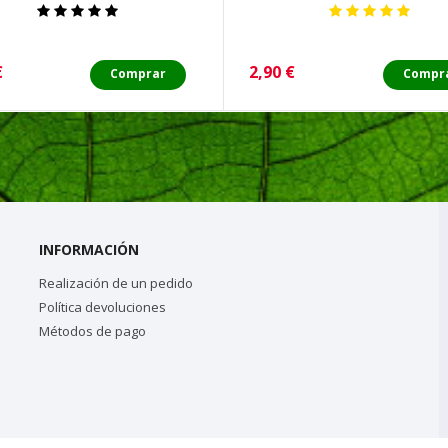
o
Precio
€
2,90 €
Comprar
Compr
INFORMACIÓN
Realización de un pedido
Política devoluciones
Métodos de pago