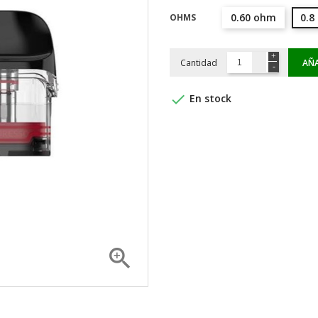
0.60 ohm
0.8
OHMS
Cantidad
AÑA

En stock
