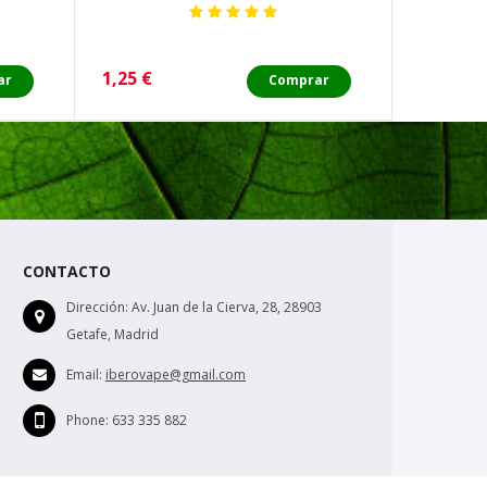
Precio
Precio
1,25 €
3,00 €
ar
Comprar
CONTACTO
Dirección:
Av. Juan de la Cierva, 28, 28903
Getafe, Madrid
Email:
iberovape@gmail.com
Phone:
633 335 882