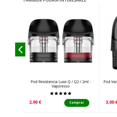
TAMBIÉN PODRÍA INTERESARLE
Pod Resistencia Luxe Q / Q2 / 2ml -
Pod Vac
Vaporesso
Precio
Preci
2,90 €
3,00 
Comprar