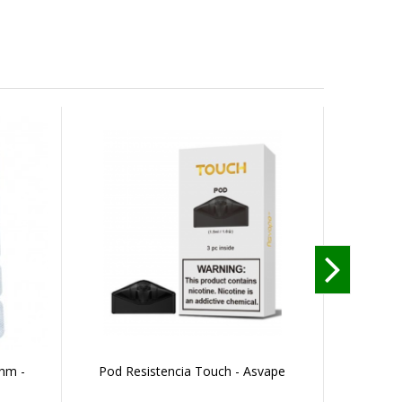
hm -
Pod Resistencia Touch - Asvape
Pod Resi