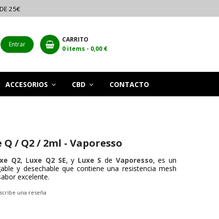
 DE 25€
CARRITO
Entrar
0
items -
0,00 €
ACCESORIOS
CBD
CONTACTO
 Q / Q2 / 2ml - Vaporesso
xe Q2
, L
uxe Q2 SE
, y
Luxe S
de
Vaporesso
,
es un
gable y desechable que contiene una resistencia mesh
sabor excelente.
scribe una reseña