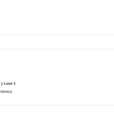
, y
Luxe S
onómico.