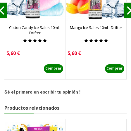
Cotton Candy Ice Sales 10ml -
Mango Ice Sales 10ml - Drifter
S
Drifter
Precio
Precio
P
5,60 €
5,60 €
5
Comprar
Comprar
Sé el primero en escribir tu opinión !
Productos relacionados