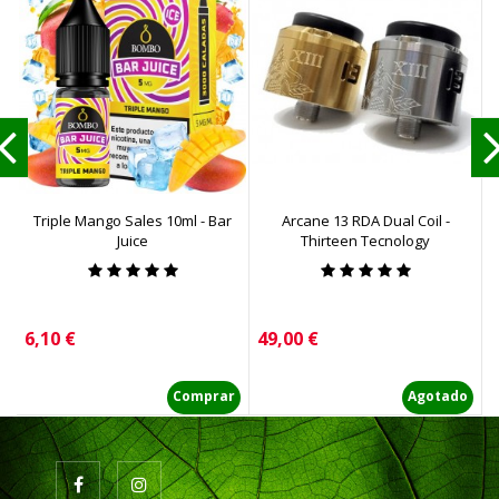
Triple Mango Sales 10ml - Bar
Arcane 13 RDA Dual Coil -
Juice
Thirteen Tecnology
Precio
Precio
P
6,10 €
49,00 €
6
Comprar
Agotado