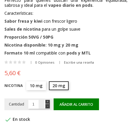
Perfecto para quienes buscan una experiencia equilibrada,
sabrosa y ideal para el
vapeo diario en pods
.
Características:
Sabor fresa y kiwi
con frescor ligero
Sales de nicotina
para un golpe suave
Proporción 50VG / 50PG
Nicotina disponible: 10 mg y 20 mg
Formato 10 ml
compatible con
pods y MTL
0 Opiniones
Escribe una reseña
5,60 €
10 mg
20 mg
NICOTINA
Cantidad
AÑADIR AL CARRITO

En stock