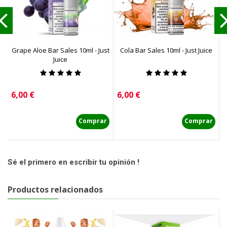
Grape Aloe Bar Sales 10ml - Just
Cola Bar Sales 10ml - Just Juice
Juice
Precio
Precio
P
6,00 €
6,00 €
6
Comprar
Comprar
Sé el primero en escribir tu opinión !
Productos relacionados