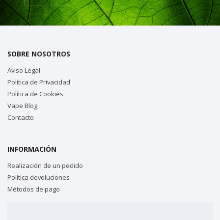
SOBRE NOSOTROS
Aviso Legal
Política de Privacidad
Política de Cookies
Vape Blog
Contacto
INFORMACIÓN
Realización de un pedido
Política devoluciones
Métodos de pago