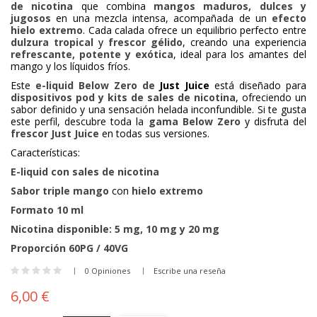
de nicotina
que combina
mangos maduros, dulces y
jugosos
en una mezcla intensa, acompañada de un
efecto
hielo extremo
. Cada calada ofrece un equilibrio perfecto entre
dulzura tropical
y
frescor gélido
, creando una experiencia
refrescante, potente y exótica
, ideal para los amantes del
mango y los líquidos fríos.
Este
e-liquid Below Zero de
Just Juice
está diseñado para
dispositivos pod y kits de sales de nicotina
, ofreciendo un
sabor definido y una sensación helada inconfundible. Si te gusta
este perfil, descubre toda la
gama Below Zero
y disfruta del
frescor Just Juice
en todas sus versiones.
Características:
E-liquid con sales de nicotina
Sabor triple mango
con
hielo extremo
Formato 10 ml
Nicotina disponible: 5 mg, 10 mg y 20 mg
Proporción 60PG / 40VG
0 Opiniones
Escribe una reseña
6,00 €