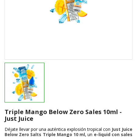
Triple Mango Below Zero Sales 10ml -
Just Juice
Déjate llevar por una auténtica explosión tropical con
Just Juice
Below Zero Salts Triple Mango 10 ml
, un
e-liquid con sales