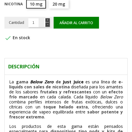
10 mg
20 mg
NICOTINA
Cantidad
AÑADIR AL CARRITO

En stock
DESCRIPCIÓN
La
gama
Below Zero
de
Just Juice
es una línea de
e-
liquids con sales de nicotina
diseñada para los amantes
de los sabores
frutales y refrescantes
con un
efecto
frío marcado
en cada calada. Cada líquido
Below Zero
combina perfiles intensos de frutas exóticas, dulces o
cítricas con un
toque helado extra
, ofreciendo una
experiencia de vapeo equilibrada entre
sabor potente y
frescor extremo
.
Los productos de esta gama están pensados
especialmente para
dispositivos tipo pods y kits de