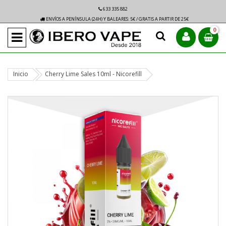
633 335 882
ENVÍOS A PENÍNSULA (24H) Y BALEARES: 5€ / GRATIS A PARTIR DE 25€
0
Inicio
Cherry Lime Sales 10ml - Nicorefill