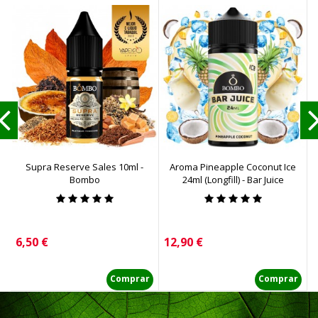
Supra Reserve Sales 10ml -
Aroma Pineapple Coconut Ice
R
Bombo
24ml (Longfill) - Bar Juice
Precio
Precio
P
6,50 €
12,90 €
2
Comprar
Comprar