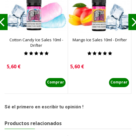
Cotton Candy Ice Sales 10ml -
Mango Ice Sales 10ml - Drifter
S
Drifter
Precio
Precio
P
5,60 €
5,60 €
5
Comprar
Comprar
Sé el primero en escribir tu opinión !
Productos relacionados