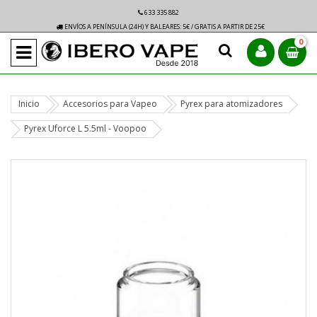
633 335 882
ENVÍOS A PENÍNSULA (24H) Y BALEARES: 5€ / GRATIS A PARTIR DE 25€
0
Inicio
Accesorios para Vapeo
Pyrex para atomizadores
Pyrex Uforce L 5.5ml - Voopoo