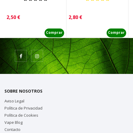
Precio
Precio
P
2,50 €
2,80 €
0
Comprar
Comprar
SOBRE NOSOTROS
Aviso Legal
Política de Privacidad
Política de Cookies
Vape Blog
Contacto