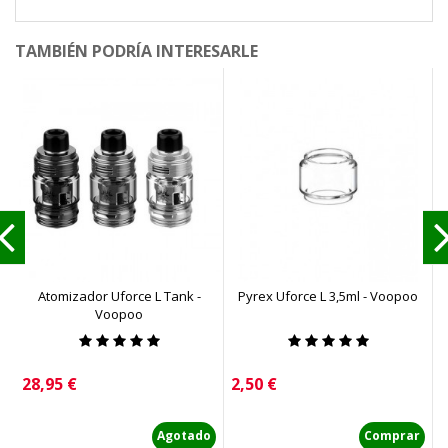
TAMBIÉN PODRÍA INTERESARLE
Atomizador Uforce L Tank -
Pyrex Uforce L 3,5ml - Voopoo
Voopoo
Precio
Precio
P
28,95 €
2,50 €
2
Agotado
Comprar