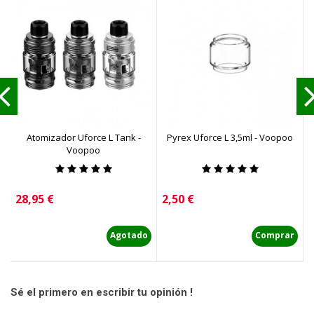
Atomizador Uforce L Tank -
Pyrex Uforce L 3,5ml - Voopoo
Voopoo
Precio
Precio
P
28,95 €
2,50 €
2
Agotado
Comprar
Sé el primero en escribir tu opinión !