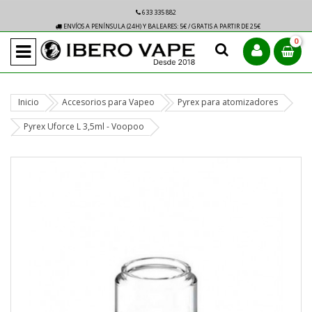
633 335 882
ENVÍOS A PENÍNSULA (24H) Y BALEARES: 5€ / GRATIS A PARTIR DE 25€
0
Inicio
Accesorios para Vapeo
Pyrex para atomizadores
Pyrex Uforce L 3,5ml - Voopoo