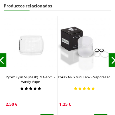
Productos relacionados
Pyrex Kylin M (Mesh) RTA 4.5ml -
Pyrex NRG Mini Tank - Vaporesso
P
Vandy Vape
Precio
Precio
P
2,50 €
1,25 €
2