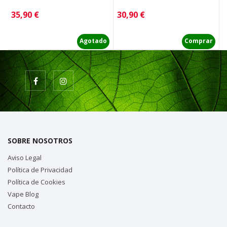
Precio
Precio
P
35,90 €
30,90 €
2
Agotado
Comprar
SOBRE NOSOTROS
Aviso Legal
Política de Privacidad
Política de Cookies
Vape Blog
Contacto