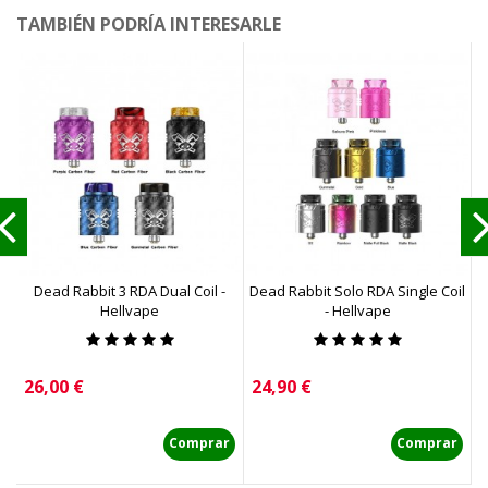
TAMBIÉN PODRÍA INTERESARLE
Dead Rabbit 3 RDA Dual Coil -
Dead Rabbit Solo RDA Single Coil
Hellvape
- Hellvape
Precio
Precio
P
26,00 €
24,90 €
2
Comprar
Comprar