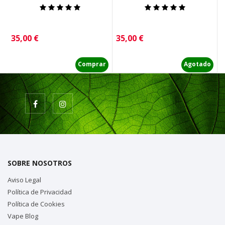
Precio
Precio
P
35,00 €
35,00 €
2
Comprar
Agotado
SOBRE NOSOTROS
Aviso Legal
Política de Privacidad
Política de Cookies
Vape Blog