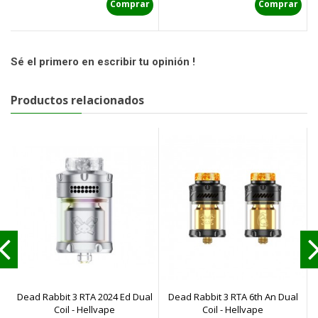
Comprar
Comprar
Sé el primero en escribir tu opinión !
Productos relacionados
Dead Rabbit 3 RTA 2024 Ed Dual
Dead Rabbit 3 RTA 6th An Dual
D
Coil - Hellvape
Coil - Hellvape