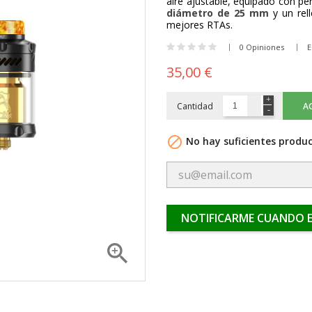
aire ajustable, equipado con pe
diámetro de 25 mm
y un rel
mejores RTAs.
0 Opiniones
E
35,00 €
Cantidad
A

No hay suficientes produc
NOTIFICARME CUANDO E
