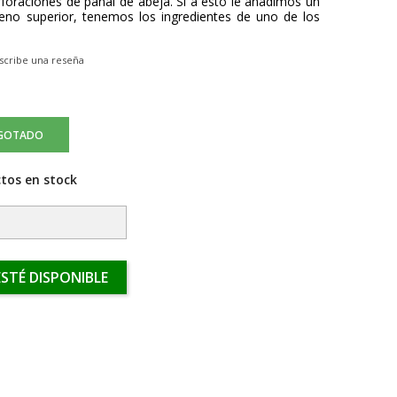
rforaciones de panal de abeja. Si a esto le añadimos un
leno superior, tenemos los ingredientes de uno de los
scribe una reseña
GOTADO
tos en stock
STÉ DISPONIBLE