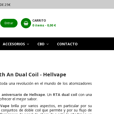
 DE 25€
CARRITO
Entrar
0
items -
0,00 €
ACCESORIOS
CBD
CONTACTO
h An Dual Coil - Hellvape
toda una revolución en el mundo de los atomizadores
º aniversario de Hellvape
. Un
RTA dual coil
con una
ofrecer el mejor sabor.
lVape
brilla por varios aspectos, en particular por su
 conjuntos de doble coil que permite y por su flujo de