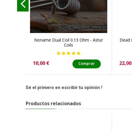
Noname Dual Coil 0.13 Ohm - Astur
Dead R
Coils
Precio
Preci
10,00 €
22,00
Comprar
Sé el primero en escribir tu opinión !
Productos relacionados