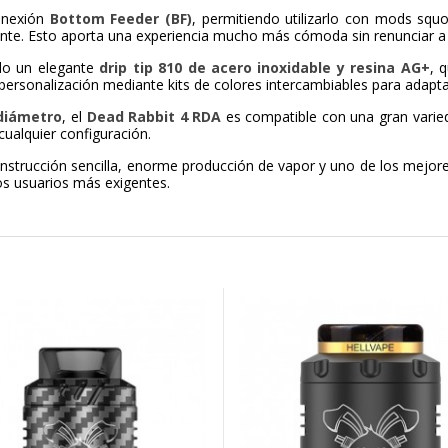
onexión
Bottom Feeder (BF)
, permitiendo utilizarlo con mods sq
te. Esto aporta una experiencia mucho más cómoda sin renunciar a l
do un elegante
drip tip 810 de acero inoxidable y resina AG+
, 
personalización mediante kits de colores intercambiables para adapt
diámetro
, el
Dead Rabbit 4 RDA
es compatible con una gran varie
cualquier configuración.
onstrucción sencilla, enorme producción de vapor y uno de los mejor
os usuarios más exigentes.