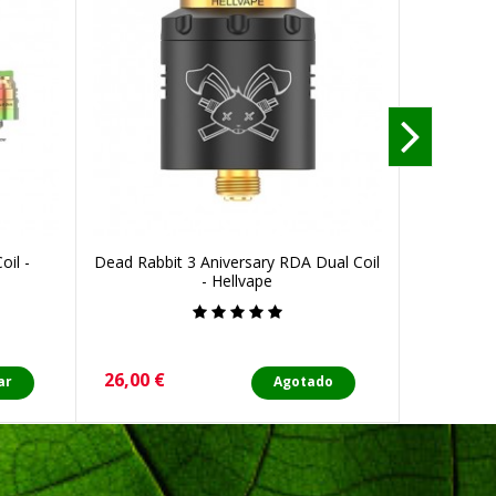
oil -
Dead Rabbit 3 Aniversary RDA Dual Coil
Dead Rab
- Hellvape
Precio
Precio
26,00 €
30,90 €
ar
Agotado