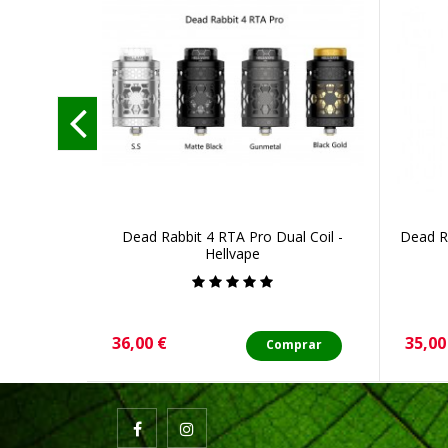
Dead Rabbit 4 RTA Pro Dual Coil -
Dead Ra
Hellvape
Precio
Preci
36,00 €
35,00
Comprar