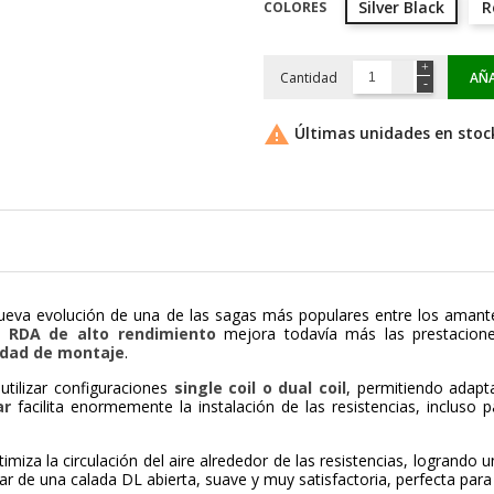
Silver Black
R
COLORES
Cantidad
AÑA

Últimas unidades en stoc
ueva evolución de una de las sagas más populares entre los amant
te
RDA de alto rendimiento
mejora todavía más las prestacione
lidad de montaje
.
utilizar configuraciones
single coil o dual coil
, permitiendo adapt
ar
facilita enormemente la instalación de las resistencias, inclus
imiza la circulación del aire alrededor de las resistencias, logrand
utar de una calada DL abierta, suave y muy satisfactoria, perfecta pa