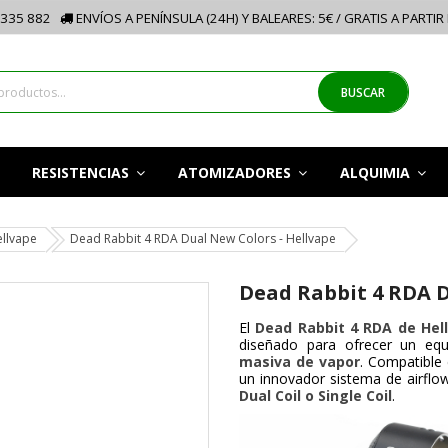
335 882
ENVÍOS A PENÍNSULA (24H) Y BALEARES: 5€ / GRATIS A PARTIR
BUSCAR
RESISTENCIAS
ATOMIZADORES
ALQUIMIA
llvape
Dead Rabbit 4 RDA Dual New Colors - Hellvape
Dead Rabbit 4 RDA D
El
Dead Rabbit 4 RDA de Hel
diseñado para ofrecer un equi
masiva de vapor
. Compatible
un innovador sistema de airflo
Dual Coil o Single Coil
.