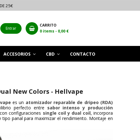
 DE 25€
CARRITO
Entrar
0
items -
0,00 €
ACCESORIOS
CBD
CONTACTO
ual New Colors - Hellvape
lvape
es un
atomizador reparable de dripeo (RDA)
librio perfecto entre
sabor intenso y producción
 con configuraciones
single coil y dual coil
, incorpora
w tipo panal para maximizar el rendimiento. Montaje en