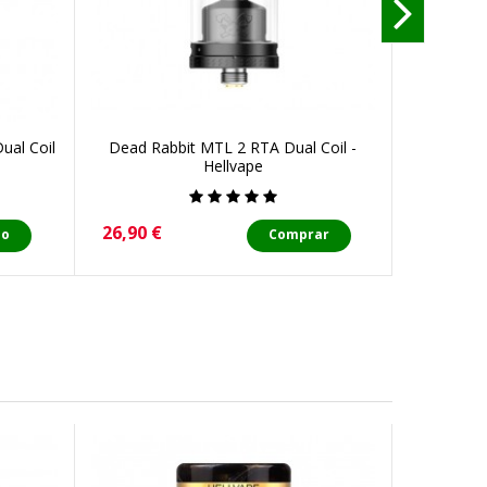
ual Coil
Dead Rabbit MTL 2 RTA Dual Coil -
Dead Rabb
Hellvape
Precio
Precio
26,90 €
35,00 €
do
Comprar