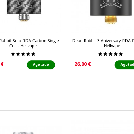
abbit Solo RDA Carbon Single
Dead Rabbit 3 Aniversary RDA D
Coil - Hellvape
- Hellvape
o
Precio
 €
26,00 €
Agotado
Agota