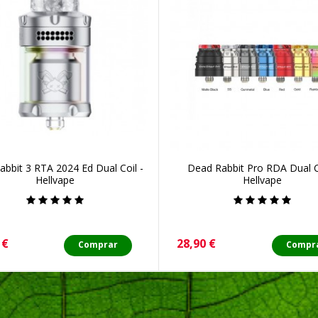
bbit 3 RTA 2024 Ed Dual Coil -
Dead Rabbit Pro RDA Dual C
Hellvape
Hellvape
o
Precio
 €
28,90 €
Comprar
Compr