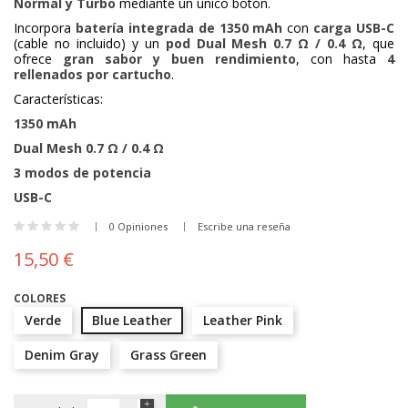
Normal y Turbo
mediante un único botón.
Incorpora
batería integrada de 1350 mAh
con
carga USB-C
(cable no incluido) y un
pod Dual Mesh 0.7 Ω / 0.4 Ω
, que
ofrece
gran sabor y buen rendimiento
, con hasta
4
rellenados por cartucho
.
Características:
1350 mAh
Dual Mesh 0.7 Ω / 0.4 Ω
3 modos de potencia
USB-C
0 Opiniones
Escribe una reseña
15,50 €
COLORES
Verde
Blue Leather
Leather Pink
Denim Gray
Grass Green