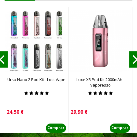
Ursa Nano 2 Pod Kit - Lost Vape
Luxe X3 Pod Kit 2000mAh -
Vaporesso
Precio
Precio
P
24,50 €
29,90 €
2
Comprar
Comprar