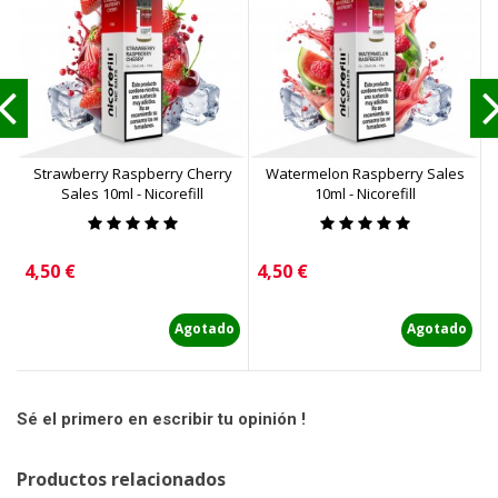
Strawberry Raspberry Cherry
Watermelon Raspberry Sales
Sales 10ml - Nicorefill
10ml - Nicorefill
Precio
Precio
P
4,50 €
4,50 €
4
Agotado
Agotado
Sé el primero en escribir tu opinión !
Productos relacionados