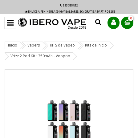
633 335 882
ENVÍOS A PENÍNSULA (24H) Y BALEARES: 5€ / GRATIS A PARTIR DE 25€
0
Inicio
Vapers
KITS de Vapeo
Kits de inicio
Vrizz 2 Pod Kit 1350mAh - Voopoo