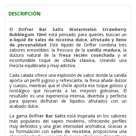
DESCRIPCIÓN
El
Drifter Bar Salts Watermelon Strawberry
Bubblegum 10ml
está pensado para quienes buscan un
e-liquid de sales de nicotina dulce, afrutado y lleno
de personalidad
. Este líquido de
Drifter
combina tres
sabores irresistibles: la frescura de la
sandía madura
, la
dulzura natural de la
fresa recién cosechada
y el
inconfundible toque de
chicle clásico
, creando una
mezcla equilibrada y muy adictiva.
Cada calada ofrece una explosión de sabor donde la sandía
aporta un perfil jugoso y refrescante, la fresa añade dulzor
y cuerpo, mientras que el chicle aporta ese toque goloso y
nostálgico que recuerda a las mejores golosinas. El
resultado es una experiencia intensa, divertida y perfecta
para quienes disfrutan de líquidos afrutados con un
acabado dulce.
La gama
Drifter Bar Salts
está inspirada en los sabores
más populares del vapeo moderno, ofreciendo perfiles
muy definidos y una gran intensidad aromática. Gracias a
su formulación con
sales de nicotina
, proporciona una