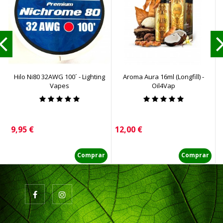
Hilo Ni80 32AWG 100´ - Lighting
Aroma Aura 16ml (Longfill) -
A
Vapes
Oil4Vap
Precio
Precio
P
9,95 €
12,00 €
1
Comprar
Comprar