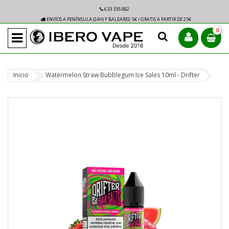
633 335 882
ENVÍOS A PENÍNSULA (24H) Y BALEARES: 5€ / GRATIS A PARTIR DE 25€
0
Inicio
Watermelon Straw Bubblegum Ice Sales 10ml - Drifter