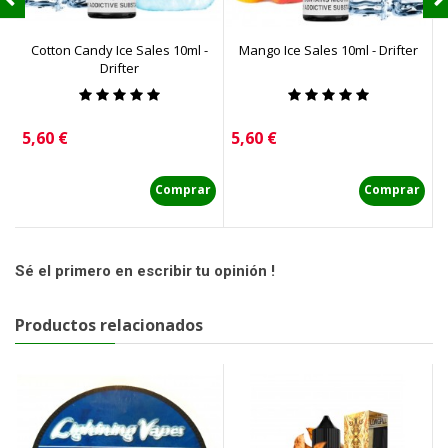
Cotton Candy Ice Sales 10ml -
Mango Ice Sales 10ml - Drifter
S
Drifter
Precio
Precio
P
5,60 €
5,60 €
5
Comprar
Comprar
Sé el primero en escribir tu opinión !
Productos relacionados