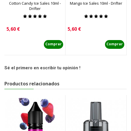
Cotton Candy Ice Sales 10ml -
Mango Ice Sales 10ml - Drifter
S
Drifter
Precio
Precio
P
5,60 €
5,60 €
5
Comprar
Comprar
Sé el primero en escribir tu opinión !
Productos relacionados