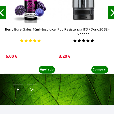
Berry Burst Sales 10ml - Just Juice
Pod Resistencia ITO / Doric 20 SE -
Voopoo
Precio
Precio
P
6,00 €
3,20 €
1
Agotado
Comprar