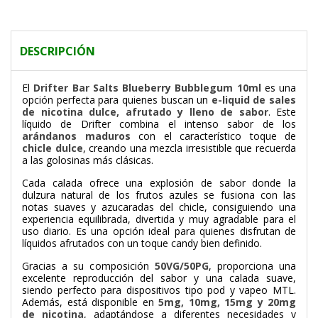
DESCRIPCIÓN
El
Drifter Bar Salts Blueberry Bubblegum 10ml
es una
opción perfecta para quienes buscan un
e-liquid de sales
de nicotina dulce, afrutado y lleno de sabor
. Este
líquido de
Drifter
combina el intenso sabor de los
arándanos maduros
con el característico toque de
chicle dulce
, creando una mezcla irresistible que recuerda
a las golosinas más clásicas.
Cada calada ofrece una explosión de sabor donde la
dulzura natural de los frutos azules se fusiona con las
notas suaves y azucaradas del chicle, consiguiendo una
experiencia equilibrada, divertida y muy agradable para el
uso diario. Es una opción ideal para quienes disfrutan de
líquidos afrutados con un toque candy bien definido.
Gracias a su composición
50VG/50PG
, proporciona una
excelente reproducción del sabor y una calada suave,
siendo perfecto para dispositivos tipo pod y vapeo MTL.
Además, está disponible en
5mg, 10mg, 15mg y 20mg
de nicotina
, adaptándose a diferentes necesidades y