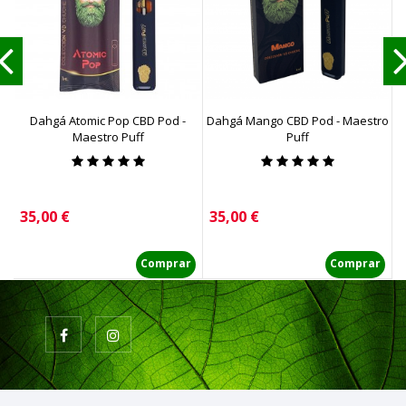
Dahgá Atomic Pop CBD Pod -
Dahgá Mango CBD Pod - Maestro
Maestro Puff
Puff
Precio
Precio
P
35,00 €
35,00 €
1
Comprar
Comprar