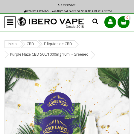
633 335 882
ENVÍOS A PENÍNSULA (24H) Y BALEARES: 5€ / GRATIS A PARTIR DE 25€
0
Inicio
CBD
E-liquids de CBD
Purple Haze CBD 500/1000mg 10ml - Greeneo