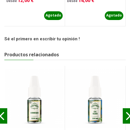
Precio
Precio
P
12,00 €
14,00 €
1
Desde
Desde
Agotado
Agotado
Sé el primero en escribir tu opinión !
Productos relacionados