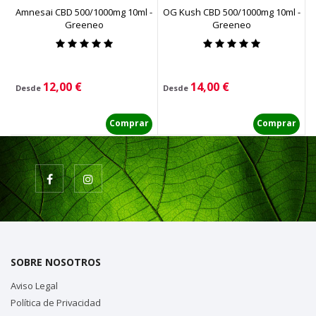
Amnesai CBD 500/1000mg 10ml -
OG Kush CBD 500/1000mg 10ml -
Greeneo
Greeneo
Precio
Precio
P
12,00 €
14,00 €
1
Desde
Desde
Comprar
Comprar
SOBRE NOSOTROS
Aviso Legal
Política de Privacidad