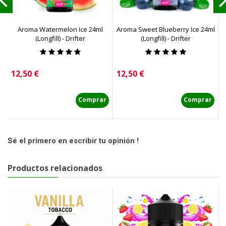
Aroma Watermelon Ice 24ml
Aroma Sweet Blueberry Ice 24ml
A
(Longfill) - Drifter
(Longfill) - Drifter
Precio
Precio
P
12,50 €
12,50 €
1
Comprar
Comprar
Sé el primero en escribir tu opinión !
Productos relacionados