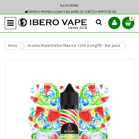
633 335 882
ENVÍOS A PENÍNSULA (24H) Y BALEARES: 5€ / GRATIS A PARTIR DE 25€
0
Inicio
Aroma Watermelon Max Ice 12ml (Longfill) - Bar Juice