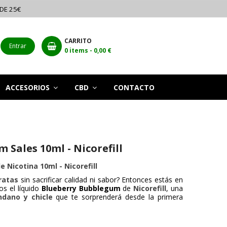
 DE 25€
CARRITO
Entrar
0
items -
0,00 €
ACCESORIOS
CBD
CONTACTO
 Sales 10ml - Nicorefill
e Nicotina 10ml - Nicorefill
ratas
sin sacrificar calidad ni sabor? Entonces estás en
os el líquido
Blueberry Bubblegum
de
Nicorefill
, una
ndano y chicle
que te sorprenderá desde la primera