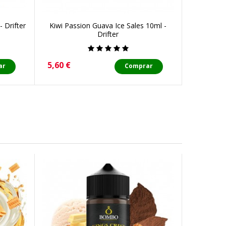
 Drifter
Kiwi Passion Guava Ice Sales 10ml -
Sweet S
Drifter
Precio
Precio
5,60 €
5,60 €
ar
Comprar