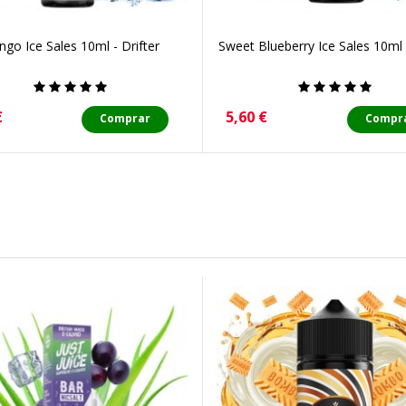
go Ice Sales 10ml - Drifter
Sweet Blueberry Ice Sales 10ml -
o
Precio
€
5,60 €
Comprar
Compr