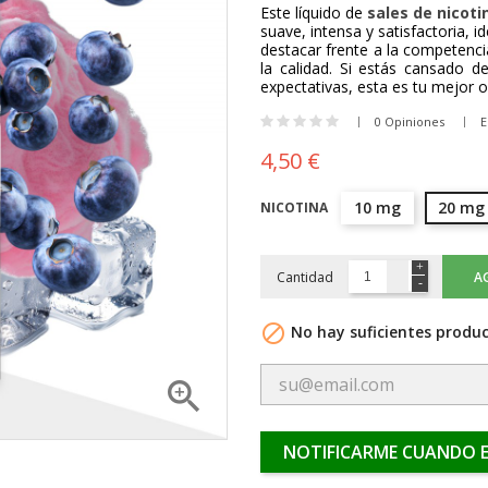
Este líquido de
sales de nicoti
suave, intensa y satisfactoria, i
destacar frente a la competenc
la calidad. Si estás cansado 
expectativas, esta es tu mejor o
0 Opiniones
E
4,50 €
10 mg
20 mg
NICOTINA
Cantidad
A

No hay suficientes produc

NOTIFICARME CUANDO E