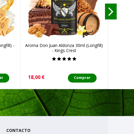
gfill) -
Aroma Don Juan Aldonza 30ml (Longfill)
Pod Resi
- Kings Crest
Precio
Precio
18,00 €
3,00 €
ar
Comprar
CONTACTO