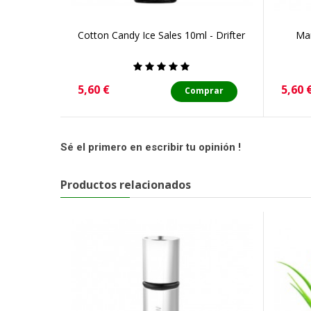
Cotton Candy Ice Sales 10ml - Drifter
Man
Precio
Preci
5,60 €
5,60 
Comprar
Sé el primero en escribir tu opinión !
Productos relacionados