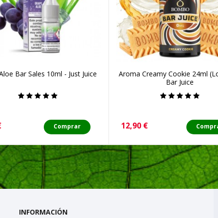
Aloe Bar Sales 10ml - Just Juice
Aroma Creamy Cookie 24ml (Lon
Bar Juice
o
Precio
€
12,90 €
Comprar
Compr
INFORMACIÓN