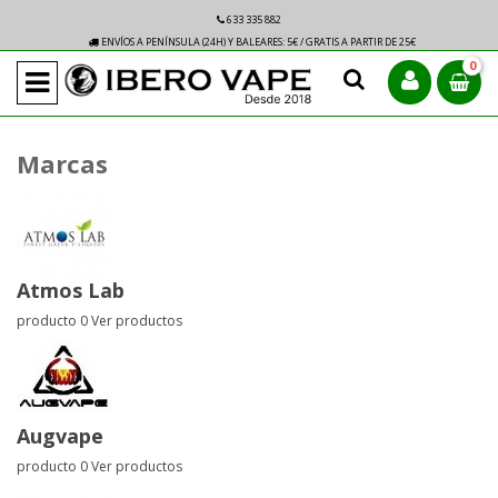
633 335 882
ENVÍOS A PENÍNSULA (24H) Y BALEARES: 5€ / GRATIS A PARTIR DE 25€
0
Marcas
Atmos Lab
producto 0
Ver productos
Augvape
producto 0
Ver productos