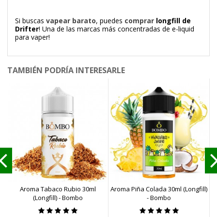
Si buscas
vapear barato
, puedes
comprar
longfill de
Drifter
! Una de las marcas más concentradas de e-liquid
para vaper!
TAMBIÉN PODRÍA INTERESARLE
Aroma Tabaco Rubio 30ml
Aroma Piña Colada 30ml (Longfill)
A
(Longfill) - Bombo
- Bombo