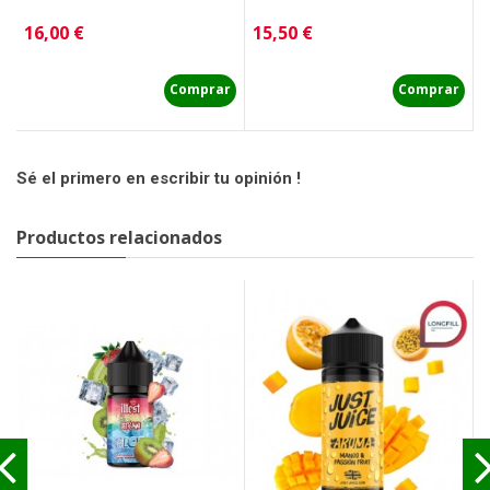
Precio
Precio
P
16,00 €
15,50 €
1
Comprar
Comprar
Sé el primero en escribir tu opinión !
Productos relacionados