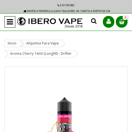
633 335 882
ENVÍOS A PENÍNSULA (24H) Y BALEARES: 5€ / GRATIS A PARTIR DE 25€
0
Inicio
Alquimia Para Vape
Aroma Cherry 16ml (Longfill) - Drifter