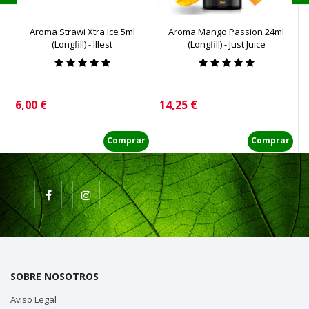
Aroma Strawi Xtra Ice 5ml
Aroma Mango Passion 24ml
(Longfill) - Illest
(Longfill) - Just Juice
Precio
Precio
P
6,00 €
14,25 €
1
Comprar
Comprar
SOBRE NOSOTROS
Aviso Legal