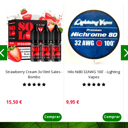
Strawberry Cream 3x10ml Sales -
Hilo Ni80 32AWG 100´ - Lighting
Ur
Bombo
Vapes
Precio
Precio
P
15,50 €
9,95 €
1
Comprar
Comprar