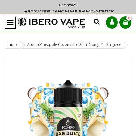
633 335 882
ENVÍOS A PENÍNSULA (24H) Y BALEARES: 5€ / GRATIS A PARTIR DE 25€
0
Inicio
Aroma Pineapple Coconut Ice 24ml (Longfill) - Bar Juice