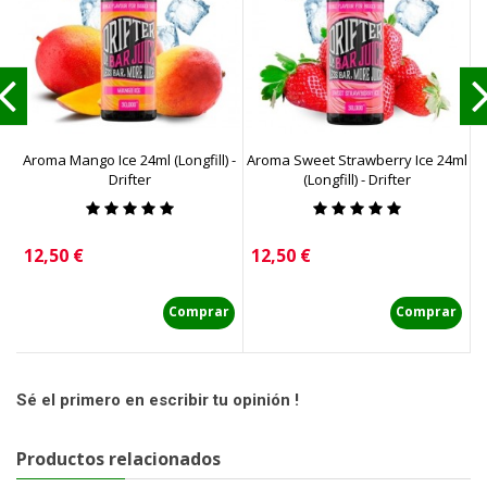
Aroma Mango Ice 24ml (Longfill) -
Aroma Sweet Strawberry Ice 24ml
Drifter
(Longfill) - Drifter
Precio
Precio
P
12,50 €
12,50 €
1
Comprar
Comprar
Sé el primero en escribir tu opinión !
Productos relacionados