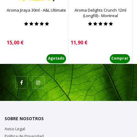
Aroma Jiraya 30ml - A&L Ultimate
Aroma Delights Crunch 12ml
A
(Longfill) - Montreal
Precio
Precio
P
15,00 €
11,90 €
1
Agotado
Comprar
SOBRE NOSOTROS
Aviso Legal
Política de Privacidad