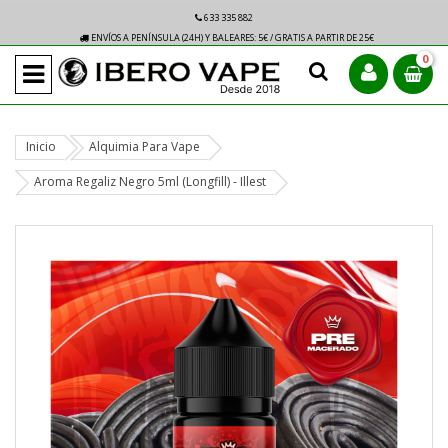
633 335 882
ENVÍOS A PENÍNSULA (24H) Y BALEARES: 5€ / GRATIS A PARTIR DE 25€
0
Inicio
Alquimia Para Vape
Aroma Regaliz Negro 5ml (Longfill) - Illest