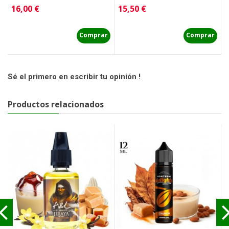
Precio
Precio
P
16,00 €
15,50 €
1
Comprar
Comprar
Sé el primero en escribir tu opinión !
Productos relacionados