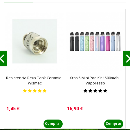
Resistencia Reux Tank Ceramic -
Xros 5 Mini Pod Kit 1500mah -
Wismec
Vaporesso
Precio
Precio
P
1,45 €
16,90 €
1
Comprar
Comprar