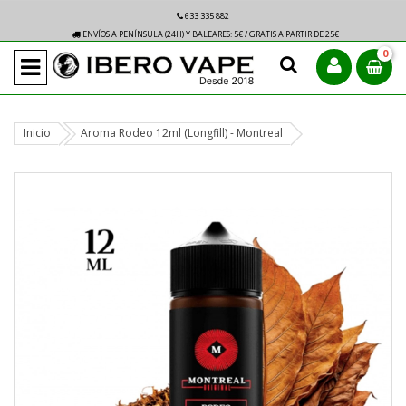
633 335 882
ENVÍOS A PENÍNSULA (24H) Y BALEARES: 5€ / GRATIS A PARTIR DE 25€
0
Inicio
Aroma Rodeo 12ml (Longfill) - Montreal