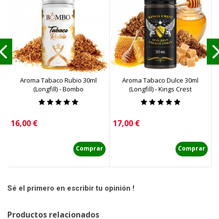
Aroma Tabaco Rubio 30ml
Aroma Tabaco Dulce 30ml
(Longfill) - Bombo
(Longfill) - Kings Crest
Precio
Precio
P
16,00 €
17,00 €
6
Comprar
Comprar
Sé el primero en escribir tu opinión !
Productos relacionados