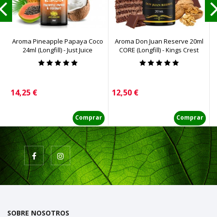
Aroma Pineapple Papaya Coco
Aroma Don Juan Reserve 20ml
A
24ml (Longfill) - Just Juice
CORE (Longfill) - Kings Crest
Precio
Precio
P
14,25 €
12,50 €
1
Comprar
Comprar
SOBRE NOSOTROS