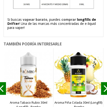
Si buscas
vapear barato
, puedes
comprar
longfills de
Drifter
! Una de las marcas más concentradas de e-liquid
para vaper!
TAMBIÉN PODRÍA INTERESARLE
Aroma Tabaco Rubio 30ml
Aroma Piña Colada 30ml (Longfill)
A
(Longfill) - Bombo
- Bombo