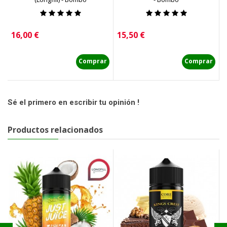
Precio
Precio
P
16,00 €
15,50 €
1
Comprar
Comprar
Sé el primero en escribir tu opinión !
Productos relacionados