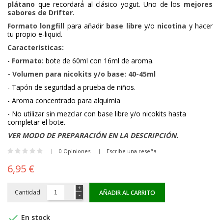
plátano
que recordará al clásico yogut. Uno de los
mejores
sabores de Drifter
.
Formato longfill
para añadir
base libre
y/o
nicotina
y hacer
tu propio e-liquid.
Características:
-
Formato:
bote de 60ml con 16ml de aroma.
- Volumen para nicokits y/o base: 40-45ml
- Tapón de seguridad a prueba de niños.
- Aroma concentrado para alquimia
- No utilizar sin mezclar con base libre y/o nicokits hasta
completar el bote.
VER MODO DE PREPARACIÓN EN LA DESCRIPCIÓN.
0 Opiniones
Escribe una reseña
6,95 €
Cantidad
AÑADIR AL CARRITO

En stock