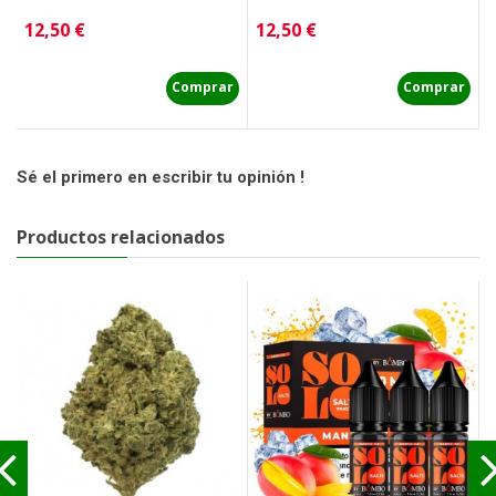
Precio
Precio
P
12,50 €
12,50 €
1
Comprar
Comprar
Sé el primero en escribir tu opinión !
Productos relacionados