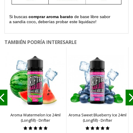
Si buscas
comprar aroma barato
de base libre sabor
a sandía coco
,
deberías probar este liquidazo!
TAMBIÉN PODRÍA INTERESARLE
Aroma Watermelon Ice 24ml
Aroma Sweet Blueberry Ice 24ml
A
(Longfill) - Drifter
(Longfill) - Drifter