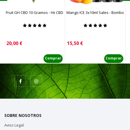
Fruit GH CBD 10 Gramos - Hii CBD
Mango ICE 3x10ml Sales - Bombo
Ur
Precio
Precio
P
20,00 €
15,50 €
1
Comprar
Comprar
SOBRE NOSOTROS
Aviso Legal