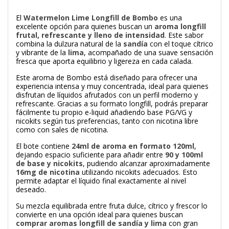
El
Watermelon Lime Longfill de Bombo
es una
excelente opción para quienes buscan un
aroma longfill
frutal, refrescante y lleno de intensidad
. Este sabor
combina la dulzura natural de la
sandía
con el toque cítrico
y vibrante de la
lima
, acompañado de una suave sensación
fresca que aporta equilibrio y ligereza en cada calada.
Este aroma de
Bombo
está diseñado para ofrecer una
experiencia intensa y muy concentrada, ideal para quienes
disfrutan de líquidos afrutados con un perfil moderno y
refrescante. Gracias a su formato longfill, podrás preparar
fácilmente tu propio e-liquid añadiendo base PG/VG y
nicokits según tus preferencias, tanto con nicotina libre
como con sales de nicotina.
El bote contiene
24ml de aroma en formato 120ml
,
dejando espacio suficiente para añadir entre
90 y 100ml
de base y nicokits
, pudiendo alcanzar aproximadamente
16mg de nicotina
utilizando nicokits adecuados. Esto
permite adaptar el líquido final exactamente al nivel
deseado.
Su mezcla equilibrada entre fruta dulce, cítrico y frescor lo
convierte en una opción ideal para quienes buscan
comprar aromas longfill de sandía y lima
con gran