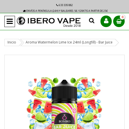
633 335 882
ENVÍOS A PENÍNSULA (24H) Y BALEARES: 5€ / GRATIS A PARTIR DE 25€
0
Inicio
Aroma Watermelon Lime Ice 24ml (Longfill) - Bar Juice