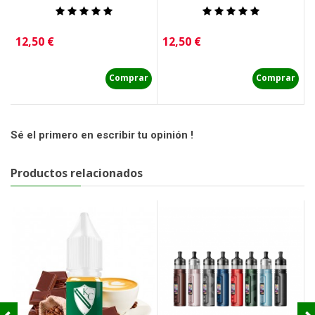
Precio
Precio
P
12,50 €
12,50 €
1
Comprar
Comprar
Sé el primero en escribir tu opinión !
Productos relacionados