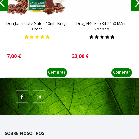
Don Juan Café Sales 10ml - Kings
Drag H40 Pro Kit 2450 MAh -
Crest
Voopoo
Precio
Precio
P
7,00 €
33,00 €
8
Comprar
Comprar
SOBRE NOSOTROS