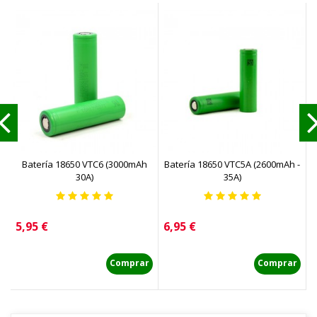
Batería 18650 VTC6 (3000mAh
Batería 18650 VTC5A (2600mAh -
30A)
35A)
Precio
Precio
P
5,95 €
6,95 €
4
Comprar
Comprar