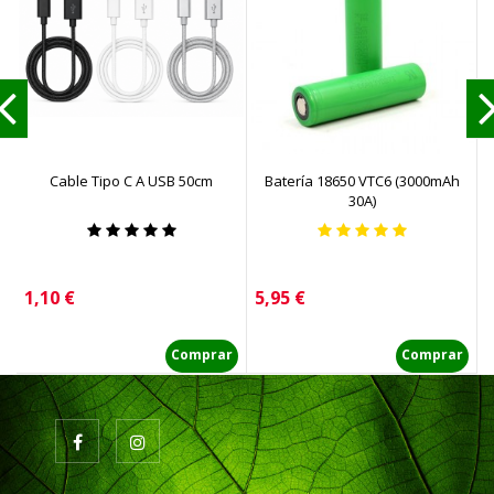
Cable Tipo C A USB 50cm
Batería 18650 VTC6 (3000mAh
30A)
Precio
Precio
P
1,10 €
5,95 €
1
Comprar
Comprar