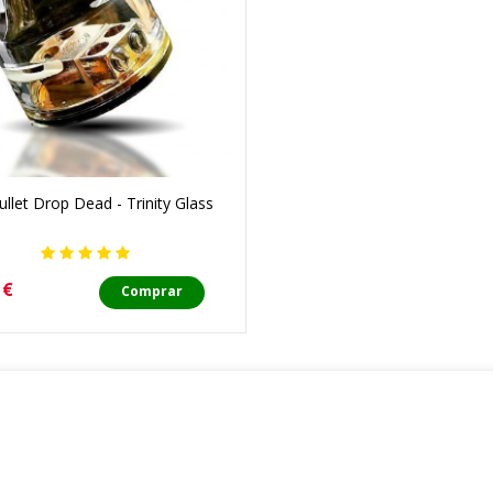
llet Drop Dead - Trinity Glass
o
 €
Comprar