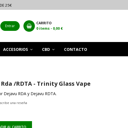
 DE 25€
CARRITO
Entrar
0
items -
0,00 €
ACCESORIOS
CBD
CONTACTO
Rda /RDTA - Trinity Glass Vape
or Dejavu RDA y Dejavu RDTA.
scribe una reseña
DIR AL CARRITO