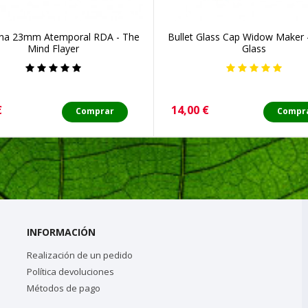
a 23mm Atemporal RDA - The
Bullet Glass Cap Widow Maker -
Mind Flayer
Glass
o
Precio
€
14,00 €
Comprar
Compr
INFORMACIÓN
Realización de un pedido
Política devoluciones
Métodos de pago