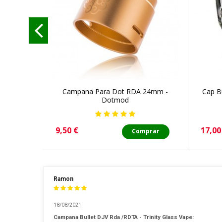
Campana Para Dot RDA 24mm -
Cap Bu
Dotmod
Precio
Preci
9,50 €
17,00
Comprar
Ramon
18/08/2021
Campana Bullet DJV Rda /RDTA - Trinity Glass Vape: