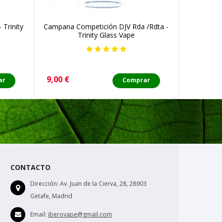
 Trinity
Campana Competición DJV Rda /Rdta -
Trinity G
Trinity Glass Vape
Precio
Precio
9,00 €
9,95 €
ar
Comprar
CONTACTO
Dirección:
Av. Juan de la Cierva, 28, 28903
Getafe, Madrid
Email:
iberovape@gmail.com