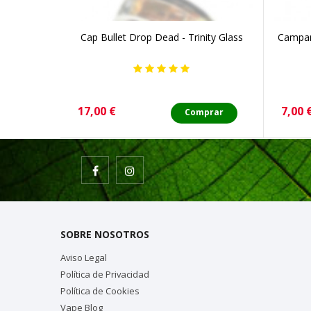
Cap Bullet Drop Dead - Trinity Glass
Campan
Precio
Preci
17,00 €
7,00 
Comprar
SOBRE NOSOTROS
Aviso Legal
Política de Privacidad
Política de Cookies
Vape Blog