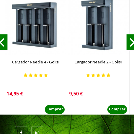
Cargador Needle 4 - Golisi
Cargador Needle 2 - Golisi
C
Precio
Precio
P
14,95 €
9,50 €
1
Comprar
Comprar