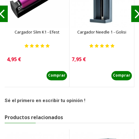
Cargador Slim K1 - Efest
Cargador Needle 1 - Golisi
Precio
Precio
P
4,95 €
7,95 €
9
Comprar
Comprar
Sé el primero en escribir tu opinión !
Productos relacionados