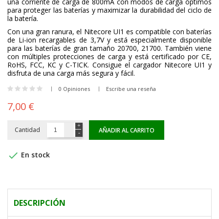
una corriente de carga de 800mA con modos de carga óptimos
para proteger las baterías y maximizar la durabilidad del ciclo de
la batería.
Con una gran ranura, el Nitecore UI1 es compatible con baterías
de Li-ion recargables de 3,7V y está especialmente disponible
para las baterías de gran tamaño 20700, 21700. También viene
con múltiples protecciones de carga y está certificado por CE,
RoHS, FCC, KC y C-TICK. Consigue el cargador Nitecore UI1 y
disfruta de una carga más segura y fácil.
0 Opiniones
Escribe una reseña
7,00 €
Cantidad
AÑADIR AL CARRITO

En stock
DESCRIPCIÓN