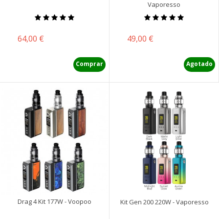
Vaporesso
Precio
Precio
64,00 €
49,00 €
Comprar
Agotado
Drag 4 Kit 177W - Voopoo
Kit Gen 200 220W - Vaporesso