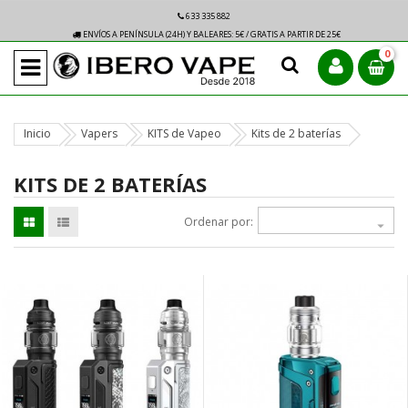
633 335 882
ENVÍOS A PENÍNSULA (24H) Y BALEARES: 5€ / GRATIS A PARTIR DE 25€
0
Inicio
Vapers
KITS de Vapeo
Kits de 2 baterías
KITS DE 2 BATERÍAS
Ordenar por:
