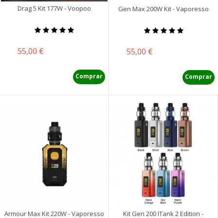
Drag 5 Kit 177W - Voopoo
Gen Max 200W Kit - Vaporesso
Precio
55,00 €
Precio
55,00 €
Comprar
Comprar
Armour Max Kit 220W - Vaporesso
Kit Gen 200 ITank 2 Edition -