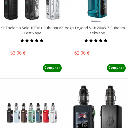
Kit Thelema Solo 100W + Subohm V2
Aegis Legend 5 Kit 200W Z Subohm -
- Lost Vape
GeekVape
Precio
Precio
53,00 €
62,00 €
Comprar
Comprar