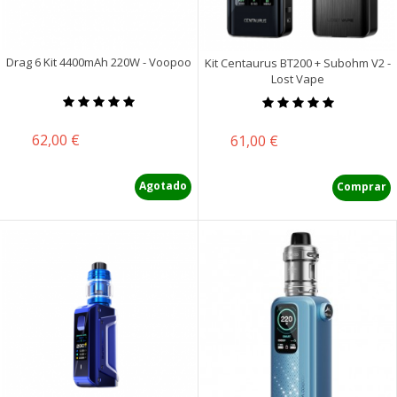
Drag 6 Kit 4400mAh 220W - Voopoo
Kit Centaurus BT200 + Subohm V2 -
Lost Vape
Precio
62,00 €
Precio
61,00 €
Agotado
Comprar