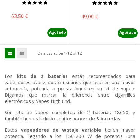
Precio
63,50 €
Precio
49,00 €
Agotado
Agotado
Demostración 1-12 of 12
Los
kits de 2 baterías
están recomendados para
vapeadores avanzados o usuarios que quieren una mayor
autonomía, potencia o prestaciones en su kit de vapeo.
Digamos que marcan la diferencia entre cigarrillos
electrónicos y Vapes High End.
Son kits de vapeo completos de 2 baterías 18650, y
también hemos incluido aquí los
vapes de 3 baterías
.
Estos
vapeadores de wataje variable
tienen mayor
potencia, llegando a los 150-200 W de potencia (una