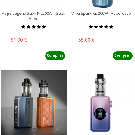
Aegis Legend 3 ZFli Kit 200W - Geek
Vinci Spark Kit 200W - Vaporesso
Vape
Precio
Precio
61,00 €
55,00 €
Comprar
Comprar