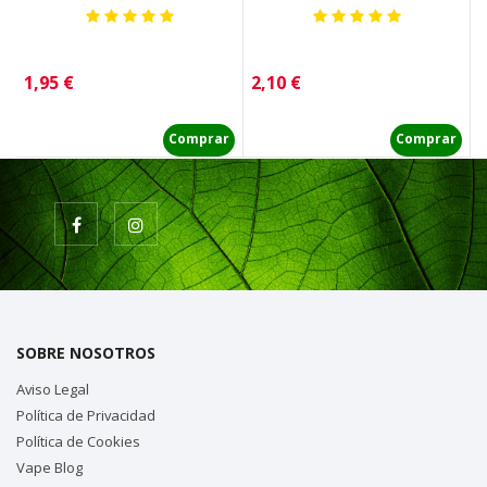
Precio
Precio
P
1,95 €
2,10 €
3
Comprar
Comprar
SOBRE NOSOTROS
Aviso Legal
Política de Privacidad
Política de Cookies
Vape Blog